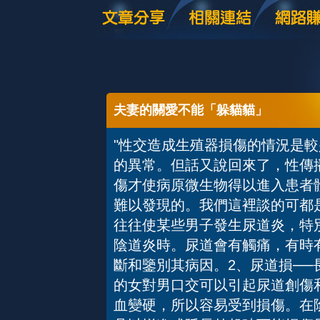
夫妻的關愛不能「躲貓貓」
"性交造成生殖器損傷的情況是
的異常。但話又說回來了，性傳
傷才使病原微生物得以進入患者
難以發現的。我們這裡談的可都
往往使某些男子發生尿道炎，特
陰道炎時。尿道會有觸痛，有時
斷和鑒別其病因。2、尿道損─
的女對男口交可以引起尿道創傷
血變硬，所以容易受到損傷。在