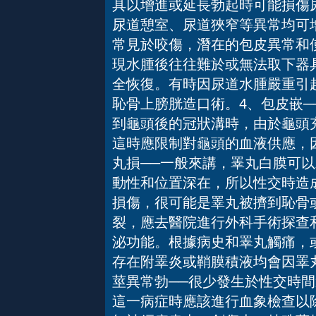
具以增進或延長勃起時可能損傷
尿道憩室、尿道狹窄等異常均可
常見於咬傷，潛在的包皮異常和
現水腫後往往難於或無法取下器
全恢復。有時因尿道水腫嚴重引
恥骨上膀胱造口術。4、包皮嵌
到龜頭後的冠狀溝時，由於龜頭
這時應限制對龜頭的血液供應，
丸損──一般來講，睪丸白膜可以
動性和位置深在，所以性交時造
損傷，很可能是睪丸被擠到恥骨
裂，應去醫院進行外科手術探查
泌功能。根據病史和睪丸觸痛，
存在附睪炎或鞘膜積液均會因睪
莖異常勃──很少發生於性交時
這一病症時應該進行血象檢查以