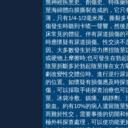
無神經疾患史、創傷史、特殊藥
莖海綿體白膜撕裂造成的，它只
薄，只有1/4-1/2毫米厚。撕
傷發生時聽到卡喳一聲響，然後
床常見的體征。伴有尿道損傷的
時應懷疑有尿道損傷。性交決不
因。大多數發生於用力擠捏陰莖
或硬物上摩擦時;也可發生在勃起
陰莖折斷多於勃起陰莖撞在女方
劇改變性交體位時。進行逆行尿
的位置。如懷疑有損傷應及時探
傷，可以採取手術探查治療也可
莖、冰袋冷敷、鎮痛、鎮靜劑、注
瘀血。約有10%的病人遺留陰
而難於性交，需要事後的切開和
極外科探查處理，可以使功能更