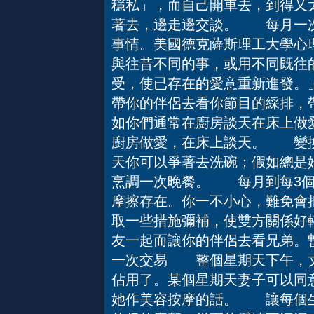
穩私」，而自己開車去，到得又
著去，邊走邊交談。 每月一
事情。美國德克薩斯理工大學心
與往昔不同的事，或用不同既往
受，使已存在的愛意重新進發。
帶你的伴侶去看你節目的綵排，
如你們通常在廚房談天在床上做
廚房做愛，在床上談天。 變換
天你可以爭著去洗碗；假如總是她
烹調一次晚餐。 每月到每3
摩擦存在。你一不小心，難免會
取一些措施彌補，使雙方關係
友一起而讓你的伴侶去看兄弟。
一次交易 整個星期天下午，丈
佔用了。某個星期天妻子可以同
她作美容按摩的話。 讓每個生